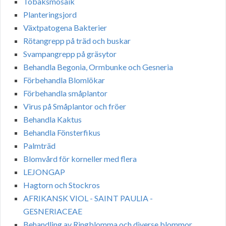
Tobaksmosaik
Planteringsjord
Växtpatogena Bakterier
Rötangrepp på träd och buskar
Svampangrepp på gräsytor
Behandla Begonia, Ormbunke och Gesneria
Förbehandla Blomlökar
Förbehandla småplantor
Virus på Småplantor och fröer
Behandla Kaktus
Behandla Fönsterfikus
Palmträd
Blomvård för korneller med flera
LEJONGAP
Hagtorn och Stockros
AFRIKANSK VIOL - SAINT PAULIA -
GESNERIACEAE
Behandling av Ringblomma och diverse blommor