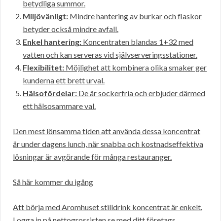
betydliga summor.
Miljövänligt:
Mindre hantering av burkar och flaskor
betyder också mindre avfall.
Enkel hantering:
Koncentraten blandas 1+32 med
vatten och kan serveras vid självserveringsstationer.
Flexibilitet:
Möjlighet att kombinera olika smaker ger
kunderna ett brett urval.
Hälsofördelar:
De är sockerfria och erbjuder därmed
ett hälsosammare val.
Den mest lönsamma tiden att använda dessa koncentrat
är under dagens lunch, när snabba och kostnadseffektiva
lösningar är avgörande för många restauranger.
Så här kommer du igång
Att börja med Aromhuset stilldrink koncentrat är enkelt.
Logga in på nettogrossisten.se med ditt företags