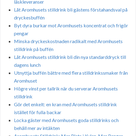
läskleveranser
Låt Aromhusets stilldrink bli gästens förstahandsval på
dryckesbuffén
Byt dyra burkar mot Aromhusets koncentrat och frigör
pengar
Minska dryckeskostnaden radikalt med Aromhusets
stilldrink på buffén
Låt Aromhusets stilldrink bli din nya standarddryck till
dagens lunch
Utnyttja buffén bättre med flera stilldrinkssmaker från
Aromhuset
Högre vinst per tallrik när du serverar Aromhusets
stilldrink
Gör det enkelt: en kran med Aromhusets stilldrink
istället för fulla backar
Locka gäster med Aromhusets goda stilldrinks och
behåll mer av intäkten
Aromhusets Stilldrink: Mer Plats i Kylen, Mer Pengar