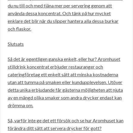
du nu till och med tjäna mer per servering genom att
använda dessa koncentrat. Och tänk på hur mycket
enklare det blir när du slipper hantera alla dessa burkar
och flaskor.
Slutsats
Så det är egentligen ganska enkelt, eller hur? Aromhuset
stilldrink koncentrat erbjuder restauranger och
cateringföretag ett enkelt sätt att minska kostnaderna
utan att tumma på smaken eller kundupplevelsen. Utöver
detta unika erbjudande får gästerna möjligheten att njuta
av en mängd olika smaker som andra drycker endast kan
drömma om.
Så, varför inte ge det ett försök och se hur Aromhuset kan
förändra ditt sätt att servera drycker för gott?