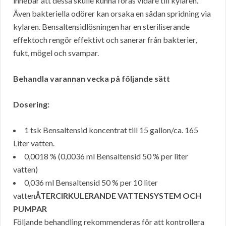
innebär att dessa skulle kunna föras vidare till kylaren.
Även bakteriella odörer kan orsaka en sådan spridning via
kylaren. Bensaltensidlösningen har en steriliserande
effektoch rengör effektivt och sanerar från bakterier,
fukt, mögel och svampar.
Behandla varannan vecka på följande sätt
Dosering:
1 tsk Bensaltensid koncentrat till 15 gallon/ca. 165
Liter vatten.
0,0018 % (0,0036 ml Bensaltensid 50 % per liter
vatten)
0,036 ml Bensaltensid 50 % per 10 liter
vatten
ÅTERCIRKULERANDE VATTENSYSTEM OCH
PUMPAR
Följande behandling rekommenderas för att kontrollera