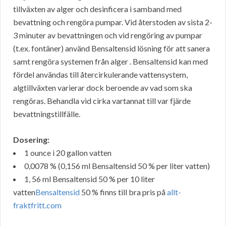
tillväxten av alger och desinficera i samband med
bevattning och rengöra pumpar. Vid återstoden av sista 2-
3 minuter av bevattningen och vid rengöring av pumpar
(t.ex. fontäner) använd Bensaltensid lösning för att sanera
samt rengöra systemen från alger . Bensaltensid kan med
fördel användas till återcirkulerande vattensystem,
algtillväxten varierar dock beroende av vad som ska
rengöras. Behandla vid cirka vartannat till var fjärde
bevattningstillfälle.
Dosering:
1 ounce i 20 gallon vatten
0,0078 % (0,156 ml Bensaltensid 50 % per liter vatten)
1, 56 ml Bensaltensid 50 % per 10 liter
vatten
Bensaltensid
50 % finns till bra pris på
allt-
fraktfritt.com