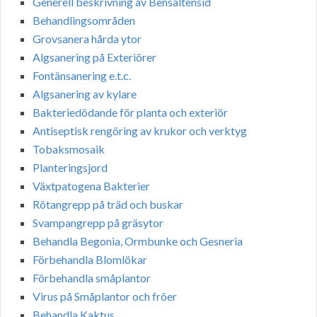
Generell beskrivning av Bensaltensid
Behandlingsområden
Grovsanera hårda ytor
Algsanering på Exteriörer
Fontänsanering e.t.c.
Algsanering av kylare
Bakteriedödande för planta och exteriör
Antiseptisk rengöring av krukor och verktyg
Tobaksmosaik
Planteringsjord
Växtpatogena Bakterier
Rötangrepp på träd och buskar
Svampangrepp på gräsytor
Behandla Begonia, Ormbunke och Gesneria
Förbehandla Blomlökar
Förbehandla småplantor
Virus på Småplantor och fröer
Behandla Kaktus