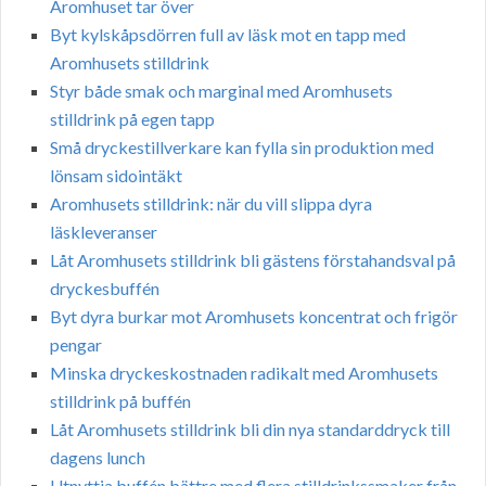
Aromhuset tar över
Byt kylskåpsdörren full av läsk mot en tapp med
Aromhusets stilldrink
Styr både smak och marginal med Aromhusets
stilldrink på egen tapp
Små dryckestillverkare kan fylla sin produktion med
lönsam sidointäkt
Aromhusets stilldrink: när du vill slippa dyra
läskleveranser
Låt Aromhusets stilldrink bli gästens förstahandsval på
dryckesbuffén
Byt dyra burkar mot Aromhusets koncentrat och frigör
pengar
Minska dryckeskostnaden radikalt med Aromhusets
stilldrink på buffén
Låt Aromhusets stilldrink bli din nya standarddryck till
dagens lunch
Utnyttja buffén bättre med flera stilldrinkssmaker från