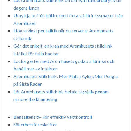
Låt Aromhusets stilldrink bli din nya standarddryck till
dagens lunch
Utnyttja buffén bättre med flera stilldrinkssmaker från
Aromhuset
Högre vinst per tallrik när du serverar Aromhusets
stilldrink
Gör det enkelt: en kran med Aromhusets stilldrink
istället för fulla backar
Locka gäster med Aromhusets goda stilldrinks och
behåll mer av intäkten
Aromhusets Stilldrink: Mer Plats i Kylen, Mer Pengar
på Sista Raden
Låt Aromhusets stilldrink betala sig själv genom
mindre flaskhantering
Bensaltensid– För effektiv växtkontroll
Säkerhetsföreskrifter