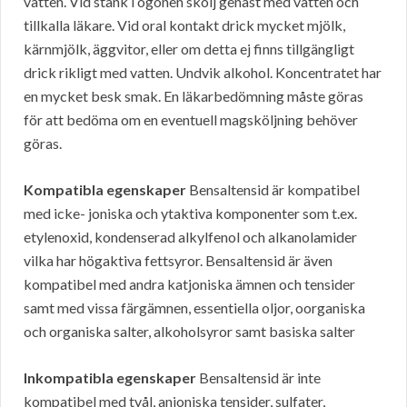
vatten. Vid stänk i ögonen skölj genast med vatten och
tillkalla läkare. Vid oral kontakt drick mycket mjölk,
kärnmjölk, äggvitor, eller om detta ej finns tillgängligt
drick rikligt med vatten. Undvik alkohol. Koncentratet har
en mycket besk smak. En läkarbedömning måste göras
för att bedöma om en eventuell magsköljning behöver
göras.
Kompatibla egenskaper
Bensaltensid är kompatibel
med icke- joniska och ytaktiva komponenter som t.ex.
etylenoxid, kondenserad alkylfenol och alkanolamider
vilka har högaktiva fettsyror. Bensaltensid är även
kompatibel med andra katjoniska ämnen och tensider
samt med vissa färgämnen, essentiella oljor, oorganiska
och organiska salter, alkoholsyror samt basiska salter
Inkompatibla egenskaper
Bensaltensid är inte
kompatibel med tvål, anjoniska tensider, sulfater,