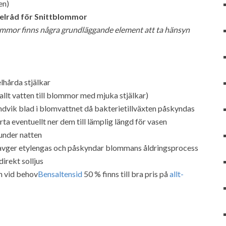
en)
elråd för Snittblommor
lommor finns några grundläggande element att ta hänsyn
hårda stjälkar
llt vatten till blommor med mjuka stjälkar)
undvik blad i blomvattnet då bakterietillväxten påskyndas
rta eventuellt ner dem till lämplig längd för vasen
under natten
t avger etylengas och påskyndar blommans åldringsprocess
direkt solljus
en vid behov
Bensaltensid
50 % finns till bra pris på
allt-