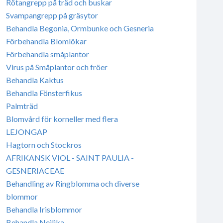
Rötangrepp på träd och buskar
Svampangrepp på gräsytor
Behandla Begonia, Ormbunke och Gesneria
Förbehandla Blomlökar
Förbehandla småplantor
Virus på Småplantor och fröer
Behandla Kaktus
Behandla Fönsterfikus
Palmträd
Blomvård för korneller med flera
LEJONGAP
Hagtorn och Stockros
AFRIKANSK VIOL - SAINT PAULIA -
GESNERIACEAE
Behandling av Ringblomma och diverse
blommor
Behandla Irisblommor
Behandla Nejlika