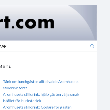
Search
MAP
for:
Menu
Tänk om lunchgästen alltid valde Aromhusets
stilldrink först
Aromhusets stilldrink: hjälp gästen välja smak
istället för burkstorlek
Aromhusets stilldrink: Godare för gästen,