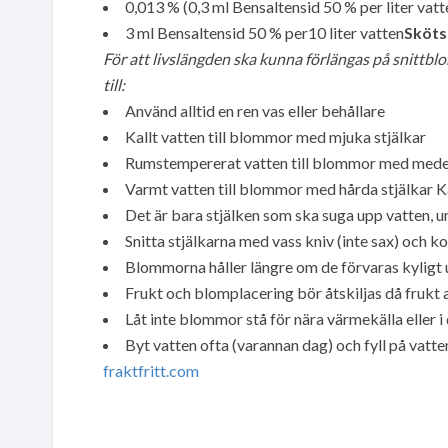
0,013 % (0,3 ml Bensaltensid 50 % per liter vatt
3 ml Bensaltensid 50 % per10 liter vatten
Sköts
För att livslängden ska kunna förlängas på snittb
till:
Använd alltid en ren vas eller behållare
Kallt vatten till blommor med mjuka stjälkar
Rumstempererat vatten till blommor med medel
Varmt vatten till blommor med hårda stjälkar Ka
Det är bara stjälken som ska suga upp vatten, 
Snitta stjälkarna med vass kniv (inte sax) och ko
Blommorna håller längre om de förvaras kyligt 
Frukt och blomplacering bör åtskiljas då fruk
Låt inte blommor stå för nära värmekälla eller i 
Byt vatten ofta (varannan dag) och fyll på vatt
fraktfritt.com