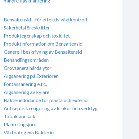
mindre flaskhantering
Bensaltensid– För effektiv växtkontroll
Säkerhetsföreskrifter
Produktegenskap och toxicitet
Produktinformation om Bensaltensid
Generell beskrivning av Bensaltensid
Behandlingsområden
Grovsanera hårda ytor
Algsanering på Exteriörer
Fontänsanering e.t.c.
Algsanering av kylare
Bakteriedödande för planta och exteriör
Antiseptisk rengöring av krukor och verktyg
Tobaksmosaik
Planteringsjord
Växtpatogena Bakterier