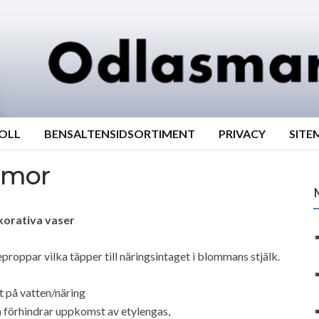
ROLL
BENSALTENSIDSORTIMENT
PRIVACY
SITE
mmor
korativa vaser
proppar vilka täpper till näringsintaget i blommans stjälk.
t på vatten/näring
å förhindrar uppkomst av etylengas,