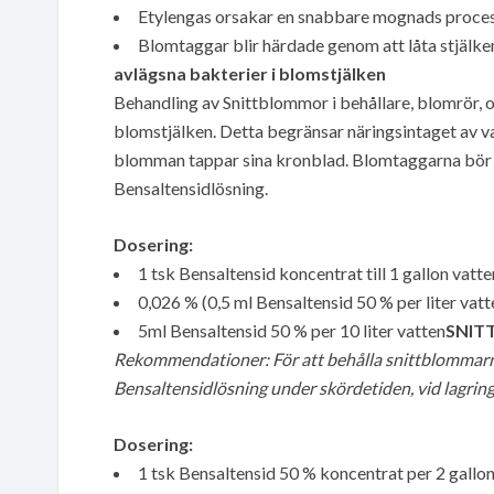
Etylengas orsakar en snabbare mognads proces
Blomtaggar blir härdade genom att låta stjälken
avlägsna bakterier i blomstjälken
Behandling av Snittblommor i behållare, blomrör, 
blomstjälken. Detta begränsar näringsintaget av vatt
blomman tappar sina kronblad. Blomtaggarna bör h
Bensaltensidlösning.
Dosering:
1 tsk Bensaltensid koncentrat till 1 gallon vatte
0,026 % (0,5 ml Bensaltensid 50 % per liter vatt
5ml Bensaltensid 50 % per 10 liter vatten
SNITT
Rekommendationer: För att behålla snittblommarnas
Bensaltensidlösning under skördetiden, vid lagrin
Dosering:
1 tsk Bensaltensid 50 % koncentrat per 2 gallon/