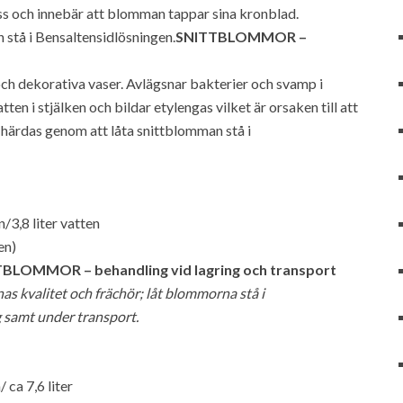
s och innebär att blomman tappar sina kronblad.
 stå i Bensaltensidlösningen.
SNITTBLOMMOR –
och dekorativa vaser. Avlägsnar bakterier och svamp i
en i stjälken och bildar etylengas vilket är orsaken till att
ärdas genom att låta snittblomman stå i
n/3,8 liter vatten
en)
BLOMMOR – behandling vid lagring och transport
 kvalitet och frächör; låt blommorna stå i
g samt under transport.
 ca 7,6 liter