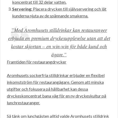
koncentrat till 32 delar vatten.
Servering:
Placera drycken till självservering och låt
kunderna njuta av de spännande smakerna.
”Med Aromhusets stilldrinkar kan restauranger
erbjuda en premium dryckesupplevelse utan att det
kostar skjortan – en win-win för både kund och
ägare.”
Framtiden för restaurangdrycker
Aromhusets sockerfria stilldrinkar erbjuder en flexibel
inkomstström för restaurangägare. Genom att minska
utgifter och fokusera på hållbarhet kan dessa
dryckeskoncentrat bana väg för en ny dryckeskultur på
lunchrestauranger.
Så tänk om lunchgästen alltid valde Aromhusets stilldrink