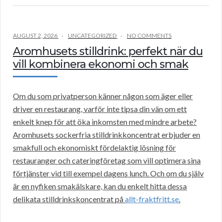
AUGUST 2, 2026
UNCATEGORIZED
NO COMMENTS
Aromhusets stilldrink: perfekt när du
vill kombinera ekonomi och smak
Om du som privatperson känner någon som äger eller
driver en restaurang, varför inte tipsa din vän om ett
enkelt knep för att öka inkomsten med mindre arbete?
Aromhusets sockerfria stilldrinkkoncentrat erbjuder en
smakfull och ekonomiskt fördelaktig lösning för
restauranger och cateringföretag som vill optimera sina
förtjänster vid till exempel dagens lunch. Och om du själv
är en nyfiken smakälskare, kan du enkelt hitta dessa
delikata stilldrinkskoncentrat på
allt-fraktfritt.se
.