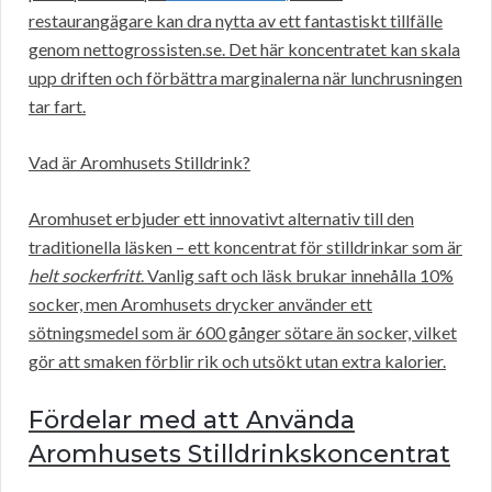
restaurangägare kan dra nytta av ett fantastiskt tillfälle
genom nettogrossisten.se. Det här koncentratet kan skala
upp driften och förbättra marginalerna när lunchrusningen
tar fart.
Vad är Aromhusets Stilldrink?
Aromhuset erbjuder ett innovativt alternativ till den
traditionella läsken – ett koncentrat för stilldrinkar som är
helt sockerfritt
. Vanlig saft och läsk brukar innehålla 10%
socker, men Aromhusets drycker använder ett
sötningsmedel som är 600 gånger sötare än socker, vilket
gör att smaken förblir rik och utsökt utan extra kalorier.
Fördelar med att Använda
Aromhusets Stilldrinkskoncentrat