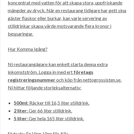
koncentrat med vatten för att skapa stora, uppfriskande
mängder av dryck. När en restaurang tidigare har gett sina
gäster flaskor eller burkar, kan varje servering av
stilldrinkar skapa värde motsvarande flera kronor i
besparingar.
Hur Komma Igång?
Ni restaurangägare kan enkelt starta denna extra
inkomstström. Logga in med ert
företags
registreringsnummer
och köp från nettogrossisten.se.
Ni hittar följande storleksalternativ:
500ml:
Räcker till 16,5 liter stilldrink.
2 liter:
Ger 66 liter stilldrink.
5 liter:
Ger hela 165 liter stilldrink.
Slutsats: En Vinn-Vinn för Alla