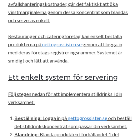
avfallshanteringskostnader, går det faktiskt att öka
vinstmarginalerna genom dessa koncentrat som blandas
och serveras enkelt.
Restauranger och cateringföretag kan enkelt beställa
produkterna på
nettogrossisten.se
genom att logga in
med deras företags registreringsnummer. Systemet är
smidigt och lätt att använda.
Ett enkelt system för servering
Följ stegen nedan för att implementera stilldrinks i din
verksamhet:
Beställning:
Logga in på
nettogrossisten.se
och beställ
det stilldrinkskoncentrat som passar din verksamhet.
Blandning:
Blanda produkten i förhållandet 1 del