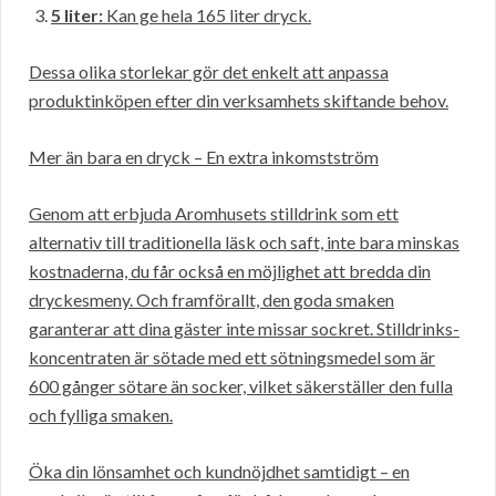
5 liter:
Kan ge hela 165 liter dryck.
Dessa olika storlekar gör det enkelt att anpassa
produktinköpen efter din verksamhets skiftande behov.
Mer än bara en dryck – En extra inkomstström
Genom att erbjuda Aromhusets stilldrink som ett
alternativ till traditionella läsk och saft, inte bara minskas
kostnaderna, du får också en möjlighet att bredda din
dryckesmeny. Och framförallt, den goda smaken
garanterar att dina gäster inte missar sockret. Stilldrinks-
koncentraten är sötade med ett sötningsmedel som är
600 gånger sötare än socker, vilket säkerställer den fulla
och fylliga smaken.
Öka din lönsamhet och kundnöjdhet samtidigt – en