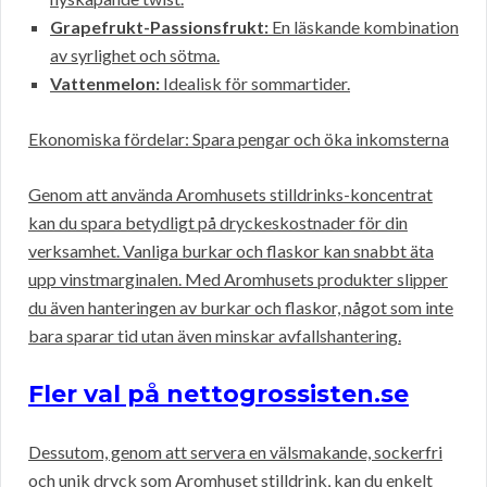
Grapefrukt-Passionsfrukt:
En läskande kombination
av syrlighet och sötma.
Vattenmelon:
Idealisk för sommartider.
Ekonomiska fördelar: Spara pengar och öka inkomsterna
Genom att använda Aromhusets stilldrinks-koncentrat
kan du spara betydligt på dryckeskostnader för din
verksamhet. Vanliga burkar och flaskor kan snabbt äta
upp vinstmarginalen. Med Aromhusets produkter slipper
du även hanteringen av burkar och flaskor, något som inte
bara sparar tid utan även minskar avfallshantering.
Fler val på nettogrossisten.se
Dessutom, genom att servera en välsmakande, sockerfri
och unik dryck som Aromhuset stilldrink, kan du enkelt