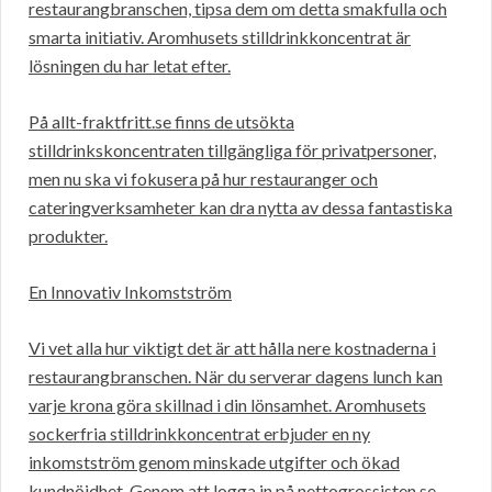
restaurangbranschen, tipsa dem om detta smakfulla och
smarta initiativ. Aromhusets stilldrinkkoncentrat är
lösningen du har letat efter.
På allt-fraktfritt.se finns de utsökta
stilldrinkskoncentraten tillgängliga för privatpersoner,
men nu ska vi fokusera på hur restauranger och
cateringverksamheter kan dra nytta av dessa fantastiska
produkter.
En Innovativ Inkomstström
Vi vet alla hur viktigt det är att hålla nere kostnaderna i
restaurangbranschen. När du serverar dagens lunch kan
varje krona göra skillnad i din lönsamhet. Aromhusets
sockerfria stilldrinkkoncentrat erbjuder en ny
inkomstström genom minskade utgifter och ökad
kundnöjdhet. Genom att logga in på nettogrossisten.se