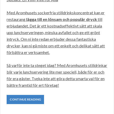
Med Aromhusets sockerfria stilldrinkskoncentrat kan er
restaurang
lägga till en lönsam och populär dryck
till
erbjudandet. Det är ett kostnadseffektivt sätt att skala
upp lunchserveringen, minska avfallet och ge ett grönt
intryck. Om ni inte redan erbjuder dessa fantastiska
drycker, kan ni gå miste om ett enkelt och delikat sätt att
förbättra er verksamhet.
Så varför inte ta steget idag? Med Aromhusets stilldrinkar
blir varje lunchservering lite mer speciell, både för er och
för era gäster. Tveka inte att göra detta smarta val för en
bättre framtid för ert företag!
CONTINUE READING