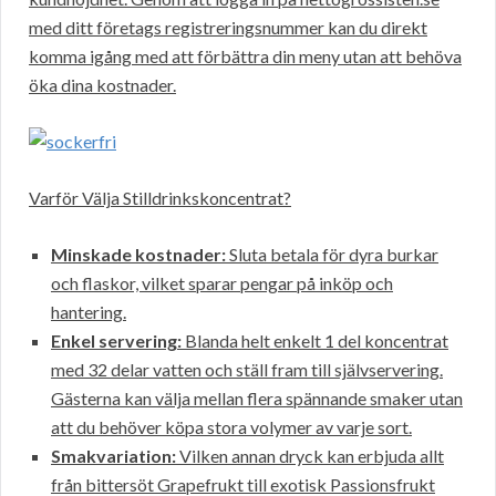
med ditt företags registreringsnummer kan du direkt
komma igång med att förbättra din meny utan att behöva
öka dina kostnader.
Varför Välja Stilldrinkskoncentrat?
Minskade kostnader:
Sluta betala för dyra burkar
och flaskor, vilket sparar pengar på inköp och
hantering.
Enkel servering:
Blanda helt enkelt 1 del koncentrat
med 32 delar vatten och ställ fram till självservering.
Gästerna kan välja mellan flera spännande smaker utan
att du behöver köpa stora volymer av varje sort.
Smakvariation:
Vilken annan dryck kan erbjuda allt
från bittersöt Grapefrukt till exotisk Passionsfrukt