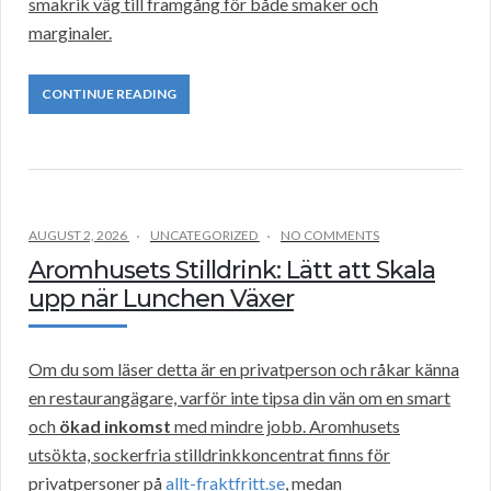
smakrik väg till framgång för både smaker och
marginaler.
CONTINUE READING
AUGUST 2, 2026
UNCATEGORIZED
NO COMMENTS
Aromhusets Stilldrink: Lätt att Skala
upp när Lunchen Växer
Om du som läser detta är en privatperson och råkar känna
en restaurangägare, varför inte tipsa din vän om en smart
och
ökad inkomst
med mindre jobb. Aromhusets
utsökta, sockerfria stilldrinkkoncentrat finns för
privatpersoner på
allt-fraktfritt.se
, medan