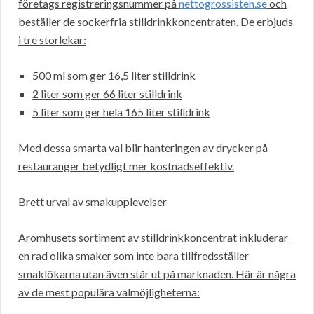
företags registreringsnummer på
nettogrossisten.se
och
beställer de sockerfria stilldrinkkoncentraten. De erbjuds
i tre storlekar:
500 ml som ger 16,5 liter stilldrink
2 liter som ger 66 liter stilldrink
5 liter som ger hela 165 liter stilldrink
Med dessa smarta val blir hanteringen av drycker på
restauranger betydligt mer kostnadseffektiv.
Brett urval av smakupplevelser
Aromhusets sortiment av stilldrinkkoncentrat inkluderar
en rad olika smaker som inte bara tillfredsställer
smaklökarna utan även står ut på marknaden. Här är några
av de mest populära valmöjligheterna: