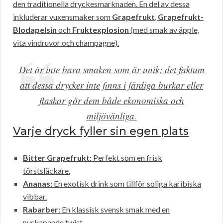
den traditionella dryckesmarknaden. En del av dessa
inkluderar vuxensmaker som
Grapefrukt
,
Grapefrukt-
Blodapelsin
och
Fruktexplosion
(med smak av äpple,
vita vindruvor och champagne).
Det är inte bara smaken som är unik; det faktum
att dessa drycker inte finns i färdiga burkar eller
flaskor gör dem både ekonomiska och
miljövänliga.
Varje dryck fyller sin egen plats
Bitter Grapefrukt:
Perfekt som en frisk
törstsläckare.
Ananas:
En exotisk drink som tillför soliga karibiska
vibbar.
Rabarber:
En klassisk svensk smak med en
nyskapande twist.