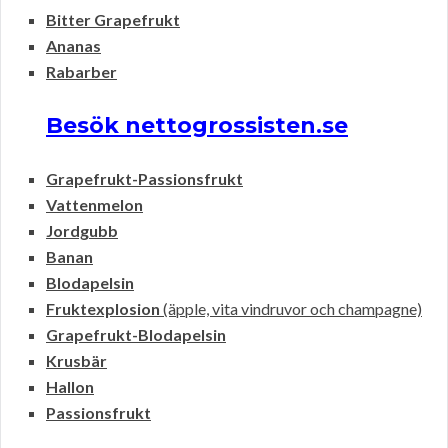
Bitter Grapefrukt
Ananas
Rabarber
Besök nettogrossisten.se
Grapefrukt-Passionsfrukt
Vattenmelon
Jordgubb
Banan
Blodapelsin
Fruktexplosion
(äpple, vita vindruvor och champagne)
Grapefrukt-Blodapelsin
Krusbär
Hallon
Passionsfrukt