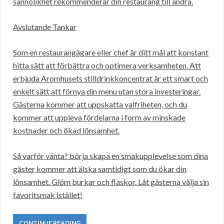
sannolikhet rekommenderar din restaurang till andra.
Avslutande Tankar
Som en restaurangägare eller chef är ditt mål att konstant
hitta sätt att förbättra och optimera verksamheten. Att
erbjuda Aromhusets stilldrinkkoncentrat är ett smart och
enkelt sätt att förnya din menu utan stora investeringar.
Gästerna kommer att uppskatta valfriheten, och du
kommer att uppleva fördelarna i form av minskade
kostnader och ökad lönsamhet.
Så varför vänta? börja skapa en smakupplevelse som dina
gäster kommer att älska samtidigt som du ökar din
lönsamhet. Glöm burkar och flaskor. Låt gästerna välja sin
favoritsmak istället!
CONTINUE READING