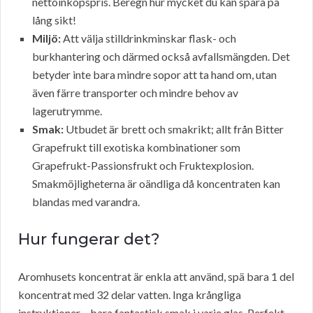
nettoinköpspris. Beregn hur mycket du kan spara på
lång sikt!
Miljö:
Att välja stilldrinkminskar flask- och
burkhantering och därmed också avfallsmängden. Det
betyder inte bara mindre sopor att ta hand om, utan
även färre transporter och mindre behov av
lagerutrymme.
Smak:
Utbudet är brett och smakrikt; allt från Bitter
Grapefrukt till exotiska kombinationer som
Grapefrukt-Passionsfrukt och Fruktexplosion.
Smakmöjligheterna är oändliga då koncentraten kan
blandas med varandra.
Hur fungerar det?
Aromhusets koncentrat är enkla att använd, spä bara 1 del
koncentrat med 32 delar vatten. Inga krångliga
instruktioner – bara fantastisk smak i varje glas. Perfekt