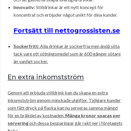
Innovativ:
Stilldrinkar är ett nytt koncept för
koncentrat och erbjuder något unikt för dina kunder.
Fortsätt till nettogrossisten.se
Sockerfritt:
Alla drinkar är sockerfria men ändå söta
tack vare ett sötningsmedel som är 600 gånger sötare
än vanligt socker.
En extra inkomstström
Genom att erbjuda stilldrink kan du skapa en extra
inkomstström genom minskade utgifter. Tidigare kunder
som fått dryck på flaska kan nu serveras samma mängd
för en bråkdel av kostnaden.
Många kronor sparas per
servering
och dessa besparingar går rakt ner i företagets
ficka.