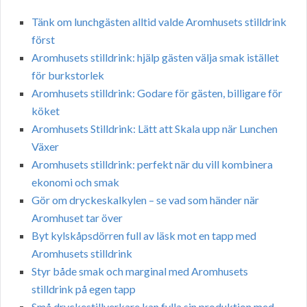
Tänk om lunchgästen alltid valde Aromhusets stilldrink
först
Aromhusets stilldrink: hjälp gästen välja smak istället
för burkstorlek
Aromhusets stilldrink: Godare för gästen, billigare för
köket
Aromhusets Stilldrink: Lätt att Skala upp när Lunchen
Växer
Aromhusets stilldrink: perfekt när du vill kombinera
ekonomi och smak
Gör om dryckeskalkylen – se vad som händer när
Aromhuset tar över
Byt kylskåpsdörren full av läsk mot en tapp med
Aromhusets stilldrink
Styr både smak och marginal med Aromhusets
stilldrink på egen tapp
Små dryckestillverkare kan fylla sin produktion med