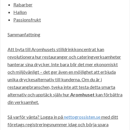
Rabarber
Hallon
Passionsfrukt
Sammanfattning
Att byta till Aromhusets stilldrinkkoncentrat kan
revolutionera hur restauranger och cateringverksamheter
hanterar sina drycker. Inte bara blir det mer ekonomiskt
och miljövänligt – det ger även en möjlighet att erbjuda
unika dryckesalternativ till kunderna. Om du är i
restaurangbranschen, tveka inte att testa detta smarta
alternativ och upptäck själv hur
Aromhuset
kan förbättra
din verksamhet.
Så varför vänta? Logga in på
nettogrossisten.se
med ditt
företags registreringsnummer idag och börja spara