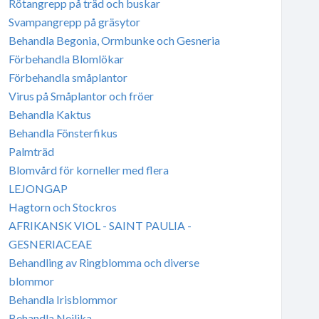
Rötangrepp på träd och buskar
Svampangrepp på gräsytor
Behandla Begonia, Ormbunke och Gesneria
Förbehandla Blomlökar
Förbehandla småplantor
Virus på Småplantor och fröer
Behandla Kaktus
Behandla Fönsterfikus
Palmträd
Blomvård för korneller med flera
LEJONGAP
Hagtorn och Stockros
AFRIKANSK VIOL - SAINT PAULIA -
GESNERIACEAE
Behandling av Ringblomma och diverse
blommor
Behandla Irisblommor
Behandla Nejlika