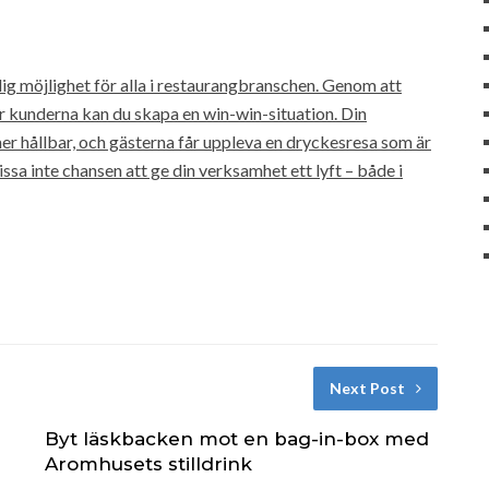
ig möjlighet för alla i restaurangbranschen. Genom att
 kunderna kan du skapa en win-win-situation. Din
er hållbar, och gästerna får uppleva en dryckesresa som är
a inte chansen att ge din verksamhet ett lyft – både i
Next Post
Byt läskbacken mot en bag-in-box med
Aromhusets stilldrink