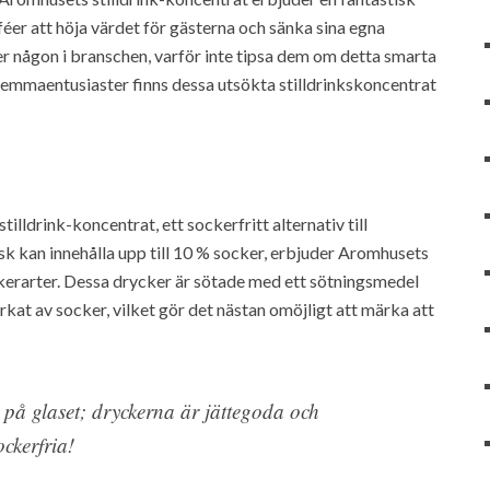
féer att höja värdet för gästerna och sänka sina egna
r någon i branschen, varför inte tipsa dem om detta smarta
hemmaentusiaster finns dessa utsökta stilldrinkskoncentrat
lldrink-koncentrat, ett sockerfritt alternativ till
läsk kan innehålla upp till 10 % socker, erbjuder Aromhusets
erarter. Dessa drycker är sötade med ett sötningsmedel
rkat av socker, vilket gör det nästan omöjligt att märka att
 på glaset; dryckerna är jättegoda och
ockerfria!