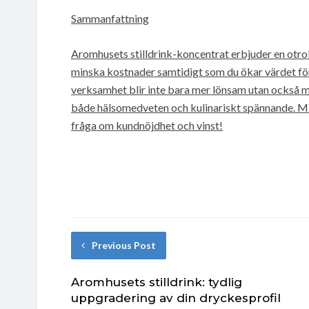
Sammanfattning
Aromhusets stilldrink-koncentrat erbjuder en otrol
minska kostnader samtidigt som du ökar värdet för
verksamhet blir inte bara mer lönsam utan också m
både hälsomedveten och kulinariskt spännande. Miss
fråga om kundnöjdhet och vinst!
Previous Post
Aromhusets stilldrink: tydlig
uppgradering av din dryckesprofil