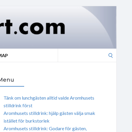
Search
MAP
for:
Menu
Tänk om lunchgästen alltid valde Aromhusets
stilldrink först
Aromhusets stilldrink: hjälp gästen välja smak
istället för burkstorlek
Aromhusets stilldrink: Godare för gästen,