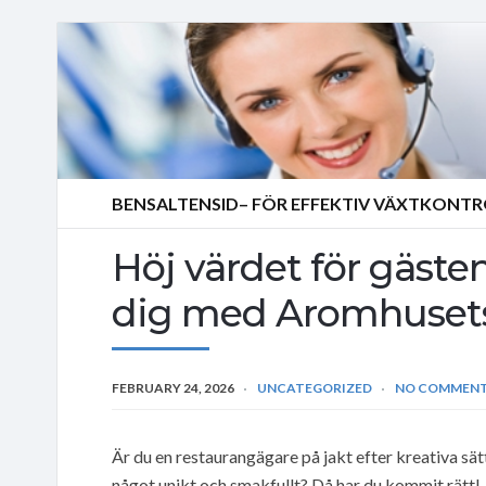
BENSALTENSID– FÖR EFFEKTIV VÄXTKONT
Höj värdet för gäste
dig med Aromhusets 
FEBRUARY 24, 2026
UNCATEGORIZED
NO COMMEN
Är du en restaurangägare på jakt efter kreativa sät
något unikt och smakfullt? Då har du kommit rätt!