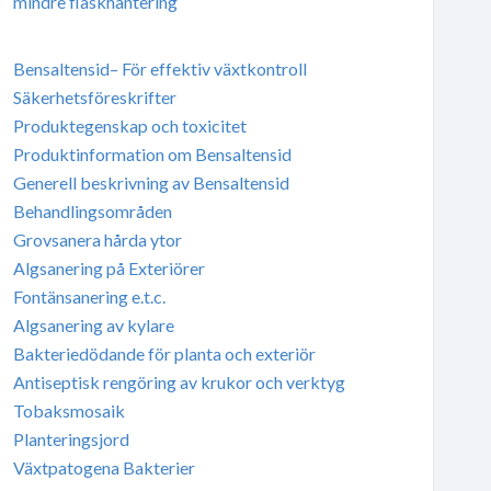
mindre flaskhantering
Bensaltensid– För effektiv växtkontroll
Säkerhetsföreskrifter
Produktegenskap och toxicitet
Produktinformation om Bensaltensid
Generell beskrivning av Bensaltensid
Behandlingsområden
Grovsanera hårda ytor
Algsanering på Exteriörer
Fontänsanering e.t.c.
Algsanering av kylare
Bakteriedödande för planta och exteriör
Antiseptisk rengöring av krukor och verktyg
Tobaksmosaik
Planteringsjord
Växtpatogena Bakterier