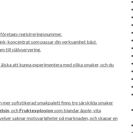
 företags registreringsnummer.
ink-koncentrat som passar din verksamhet bäst.
 till självservering.
t älska att kunna experimentera med olika smaker, och du
 mer sofistikerad smakpalett finns tre särskilda smaker
lsin
, och
Fruktexplosion
som blandar äpple, vita
elser saknar motsvarigheter på marknaden, och skapar en