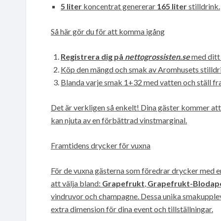
5 liter
koncentrat genererar
165 liter
stilldrink.
Så här gör du för att komma igång
Registrera dig på
nettogrossisten.se
med ditt
Köp den mängd och smak av Aromhusets stilldr
Blanda varje smak 1+32 med vatten och ställ fram
Det är verkligen så enkelt! Dina gäster kommer at
kan njuta av en förbättrad vinstmarginal.
Framtidens drycker för vuxna
För de vuxna gästerna som föredrar drycker med en
att välja bland:
Grapefrukt
,
Grapefrukt-Blodape
vindruvor och champagne. Dessa unika smakupplev
extra dimension för dina event och tillställningar.