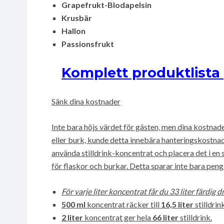
Grapefrukt-Blodapelsin
Krusbär
Hallon
Passionsfrukt
Komplett produktlista 
Sänk dina kostnader
Inte bara höjs värdet för gästen, men dina kostnad
eller burk, kunde detta innebära hanteringskostna
använda stilldrink-koncentrat och placera det i en 
för flaskor och burkar. Detta sparar inte bara peng
För varje liter koncentrat får du 33 liter färdig d
500 ml
koncentrat räcker till
16,5 liter
stilldrink
2 liter
koncentrat ger hela
66 liter
stilldrink.