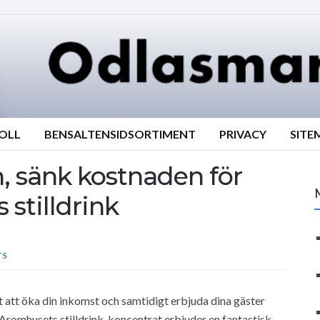
ROLL
BENSALTENSIDSORTIMENT
PRIVACY
SITE
n, sänk kostnaden för
stilldrink
TS
t att öka din inkomst och samtidigt erbjuda dina gäster
 Aromhusets stilldrink-koncentrat erbjuder en fantastisk