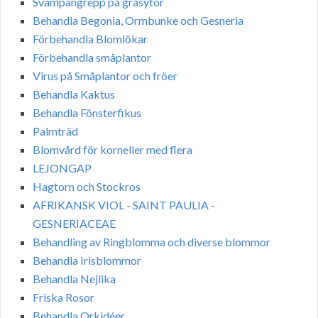
Svampangrepp på gräsytor
Behandla Begonia, Ormbunke och Gesneria
Förbehandla Blomlökar
Förbehandla småplantor
Virus på Småplantor och fröer
Behandla Kaktus
Behandla Fönsterfikus
Palmträd
Blomvård för korneller med flera
LEJONGAP
Hagtorn och Stockros
AFRIKANSK VIOL - SAINT PAULIA -
GESNERIACEAE
Behandling av Ringblomma och diverse blommor
Behandla Irisblommor
Behandla Nejlika
Friska Rosor
Behandla Orkidéer