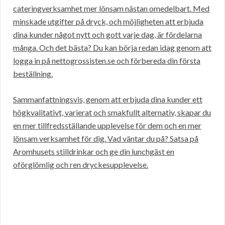
cateringverksamhet mer lönsam nästan omedelbart. Med
minskade utgifter på dryck, och möjligheten att erbjuda
dina kunder något nytt och gott varje dag, är fördelarna
många. Och det bästa? Du kan börja redan idag genom att
logga in på nettogrossisten.se och förbereda din första
beställning.
Sammanfattningsvis, genom att erbjuda dina kunder ett
högkvalitativt, varierat och smakfullt alternativ, skapar du
en mer tillfredsställande upplevelse för dem och en mer
lönsam verksamhet för dig. Vad väntar du på? Satsa på
Aromhusets stilldrinkar och ge din lunchgäst en
oförglömlig och ren dryckesupplevelse.