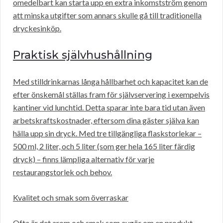
omedelbart kan starta upp en extra inkomstström genom
att minska utgifter som annars skulle gå till traditionella
dryckesinköp.
Praktisk självhushållning
Med stilldrinkarnas långa hållbarhet och kapacitet kan de
efter önskemål ställas fram för självservering i exempelvis
kantiner vid lunchtid. Detta sparar inte bara tid utan även
arbetskraftskostnader, eftersom dina gäster själva kan
hälla upp sin dryck. Med tre tillgängliga flaskstorlekar –
500 ml, 2 liter, och 5 liter (som ger hela 165 liter färdig
dryck) – finns lämpliga alternativ för varje
restaurangstorlek och behov.
Kvalitet och smak som överraskar
Ofta är det arom och smak som avgör om en produkt