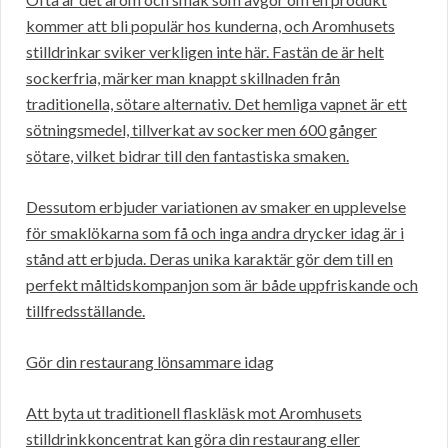
kommer att bli populär hos kunderna, och Aromhusets
stilldrinkar sviker verkligen inte här. Fastän de är helt
sockerfria, märker man knappt skillnaden från
traditionella, sötare alternativ. Det hemliga vapnet är ett
sötningsmedel, tillverkat av socker men 600 gånger
sötare, vilket bidrar till den fantastiska smaken.
Dessutom erbjuder variationen av smaker en upplevelse
för smaklökarna som få och inga andra drycker idag är i
stånd att erbjuda. Deras unika karaktär gör dem till en
perfekt måltidskompanjon som är både uppfriskande och
tillfredsställande.
Gör din restaurang lönsammare idag
Att byta ut traditionell flaskläsk mot Aromhusets
stilldrinkkoncentrat kan göra din restaurang eller