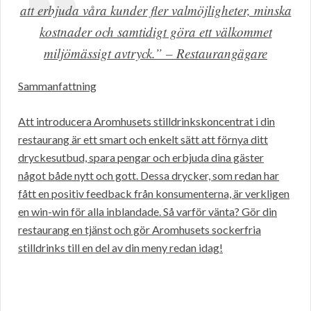
att erbjuda våra kunder fler valmöjligheter, minska
kostnader och samtidigt göra ett välkommet
miljömässigt avtryck.” – Restaurangägare
Sammanfattning
Att introducera Aromhusets stilldrinkskoncentrat i din
restaurang är ett smart och enkelt sätt att förnya ditt
dryckesutbud, spara pengar och erbjuda dina gäster
något både nytt och gott. Dessa drycker, som redan har
fått en positiv feedback från konsumenterna, är verkligen
en win-win för alla inblandade. Så varför vänta? Gör din
restaurang en tjänst och gör Aromhusets sockerfria
stilldrinks till en del av din meny redan idag!