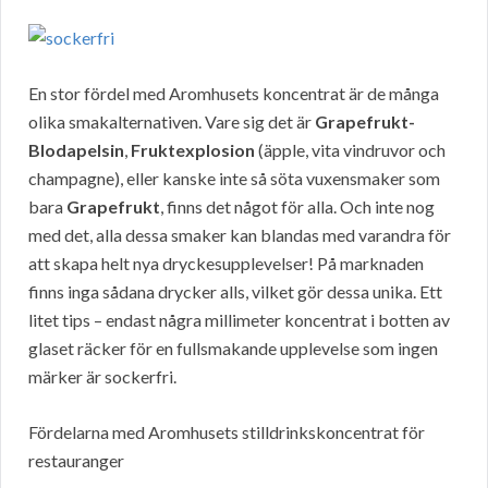
En stor fördel med Aromhusets koncentrat är de många
olika smakalternativen. Vare sig det är
Grapefrukt-
Blodapelsin
,
Fruktexplosion
(äpple, vita vindruvor och
champagne), eller kanske inte så söta vuxensmaker som
bara
Grapefrukt
, finns det något för alla. Och inte nog
med det, alla dessa smaker kan blandas med varandra för
att skapa helt nya dryckesupplevelser! På marknaden
finns inga sådana drycker alls, vilket gör dessa unika. Ett
litet tips – endast några millimeter koncentrat i botten av
glaset räcker för en fullsmakande upplevelse som ingen
märker är sockerfri.
Fördelarna med Aromhusets stilldrinkskoncentrat för
restauranger