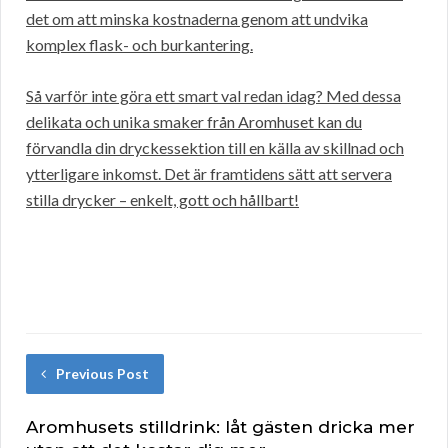
det om att minska kostnaderna genom att undvika
komplex flask- och burkantering.
Så varför inte göra ett smart val redan idag? Med dessa
delikata och unika smaker från Aromhuset kan du
förvandla din dryckessektion till en källa av skillnad och
ytterligare inkomst. Det är framtidens sätt att servera
stilla drycker – enkelt, gott och hållbart!
Previous Post
Aromhusets stilldrink: låt gästen dricka mer