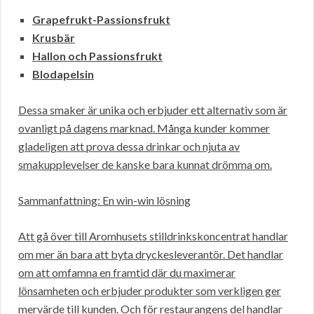
Grapefrukt-Passionsfrukt
Krusbär
Hallon och Passionsfrukt
Blodapelsin
Dessa smaker är unika och erbjuder ett alternativ som är
ovanligt på dagens marknad. Många kunder kommer
gladeligen att prova dessa drinkar och njuta av
smakupplevelser de kanske bara kunnat drömma om.
Sammanfattning: En win-win lösning
Att gå över till Aromhusets stilldrinkskoncentrat handlar
om mer än bara att byta dryckesleverantör. Det handlar
om att omfamna en framtid där du maximerar
lönsamheten och erbjuder produkter som verkligen ger
mervärde till kunden. Och för restaurangens del handlar