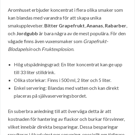
Aromhuset erbjuder koncentrat i flera olika smaker som
kan blandas med varandra för att skapa unika
smakupplevelser.
Bitter Grapefrukt
,
Ananas
,
Rabarber
,
och
Jordgubb
är bara några av de mest populära. För den
vågade finns även vuxensmaker som
Grapefrukt-
Blodapelsin
och
Fruktexplosion
.
Hög utspädningsgrad: En liter koncentrat kan ge upp
till 33 liter stilldrink.
Olika storlekar: Finns i 500 ml, 2 liter och 5 liter.
Enkel servering: Blandas med vatten och kan direkt
placeras på självaserveringsbordet.
En suberbra anledning till att överväga detta är att
kostnaden för hantering av flaskor och burkar försvinner,
vilket innebär direkta besparingar. Dessa besparingar
resulterar i ökad vinst per servering, speciellt om tidigare