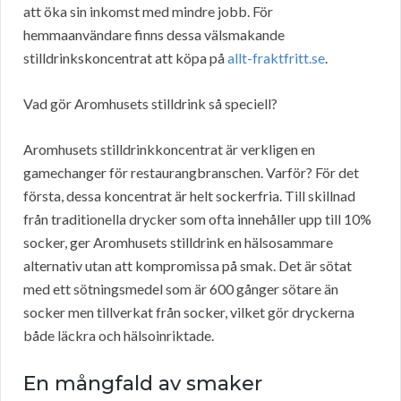
att öka sin inkomst med mindre jobb. För
hemmaanvändare finns dessa välsmakande
stilldrinkskoncentrat att köpa på
allt-fraktfritt.se
.
Vad gör Aromhusets stilldrink så speciell?
Aromhusets stilldrinkkoncentrat är verkligen en
gamechanger för restaurangbranschen. Varför? För det
första, dessa koncentrat är helt sockerfria. Till skillnad
från traditionella drycker som ofta innehåller upp till 10%
socker, ger Aromhusets stilldrink en hälsosammare
alternativ utan att kompromissa på smak. Det är sötat
med ett sötningsmedel som är 600 gånger sötare än
socker men tillverkat från socker, vilket gör dryckerna
både läckra och hälsoinriktade.
En mångfald av smaker