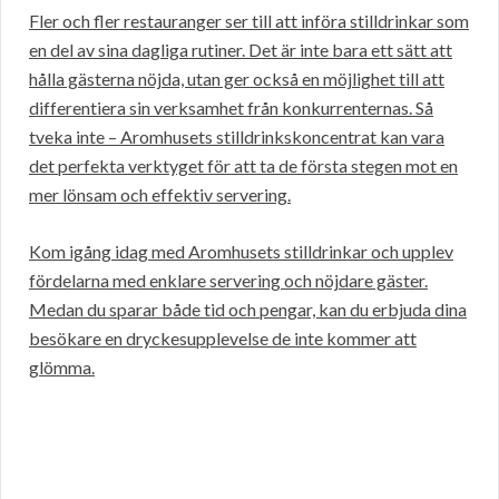
Fler och fler restauranger ser till att införa stilldrinkar som
en del av sina dagliga rutiner. Det är inte bara ett sätt att
hålla gästerna nöjda, utan ger också en möjlighet till att
differentiera sin verksamhet från konkurrenternas. Så
tveka inte – Aromhusets stilldrinkskoncentrat kan vara
det perfekta verktyget för att ta de första stegen mot en
mer lönsam och effektiv servering.
Kom igång idag med Aromhusets stilldrinkar och upplev
fördelarna med enklare servering och nöjdare gäster.
Medan du sparar både tid och pengar, kan du erbjuda dina
besökare en dryckesupplevelse de inte kommer att
glömma.