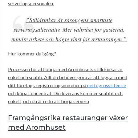
serveringspersonalen.
”Stilldrinkar är säsongens smartaste
serveringsalternativ. Mer valfrihet för gästerna,
mindre arbete och högre vinst för restaurangen.”
Hur kommer du igång?
Processen för att börja med Aromhusets stilldrinkar är
enkel och snabb. Allt du behöver göra är att logga in med
ditt företags registreringsnummer på
nettogrossisten.se
och köpa concentrat. Din leverans kommer snabbt och
enkelt, och du är redo att börja servera
Framgångsrika restauranger växer
med Aromhuset