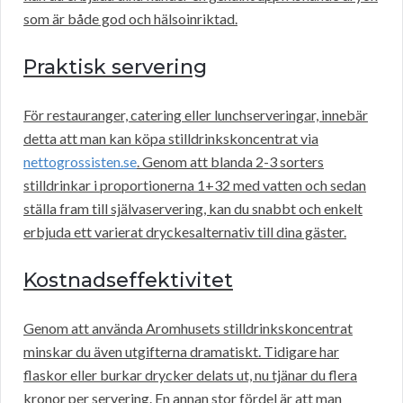
som är både god och hälsoinriktad.
Praktisk servering
För restauranger, catering eller lunchserveringar, innebär
detta att man kan köpa stilldrinkskoncentrat via
nettogrossisten.se
. Genom att blanda 2-3 sorters
stilldrinkar i proportionerna 1+32 med vatten och sedan
ställa fram till självaservering, kan du snabbt och enkelt
erbjuda ett varierat dryckesalternativ till dina gäster.
Kostnadseffektivitet
Genom att använda Aromhusets stilldrinkskoncentrat
minskar du även utgifterna dramatiskt. Tidigare har
flaskor eller burkar drycker delats ut, nu tjänar du flera
kronor per servering. En annan stor fördel är att man