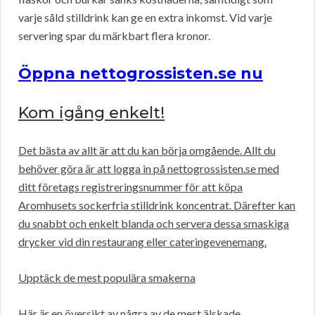
varje såld stilldrink kan ge en extra inkomst. Vid varje
servering spar du märkbart flera kronor.
Öppna nettogrossisten.se nu
Kom igång enkelt!
Det bästa av allt är att du kan börja omgående. Allt du
behöver göra är att logga in på nettogrossisten.se med
ditt företags registreringsnummer för att köpa
Aromhusets sockerfria stilldrink koncentrat. Därefter kan
du snabbt och enkelt blanda och servera dessa smaskiga
drycker vid din restaurang eller cateringevenemang.
Upptäck de mest populära smakerna
Här är en översikt av några av de mest älskade