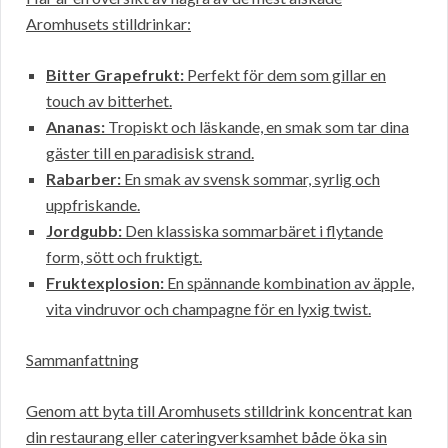
Aromhusets stilldrinkar:
Bitter Grapefrukt:
Perfekt för dem som gillar en
touch av bitterhet.
Ananas:
Tropiskt och läskande, en smak som tar dina
gäster till en paradisisk strand.
Rabarber:
En smak av svensk sommar, syrlig och
uppfriskande.
Jordgubb:
Den klassiska sommarbäret i flytande
form, sött och fruktigt.
Fruktexplosion:
En spännande kombination av äpple,
vita vindruvor och champagne för en lyxig twist.
Sammanfattning
Genom att byta till Aromhusets stilldrink koncentrat kan
din restaurang eller cateringverksamhet både öka sin