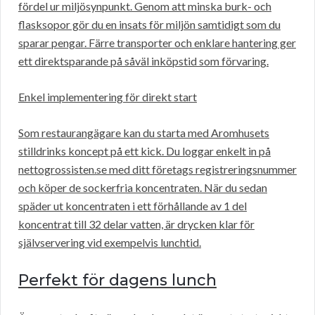
fördel ur miljösynpunkt. Genom att minska burk- och
flasksopor gör du en insats för miljön samtidigt som du
sparar pengar. Färre transporter och enklare hantering ger
ett direktsparande på såväl inköpstid som förvaring.
Enkel implementering för direkt start
Som restaurangägare kan du starta med Aromhusets
stilldrinks koncept på ett kick. Du loggar enkelt in på
nettogrossisten.se med ditt företags registreringsnummer
och köper de sockerfria koncentraten. När du sedan
späder ut koncentraten i ett förhållande av 1 del
koncentrat till 32 delar vatten, är drycken klar för
självservering vid exempelvis lunchtid.
Perfekt för dagens lunch