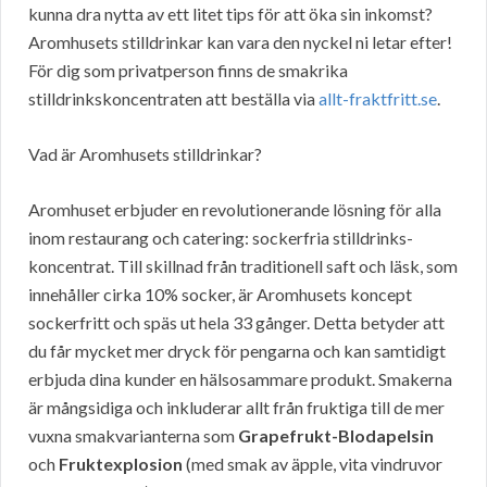
kunna dra nytta av ett litet tips för att öka sin inkomst?
Aromhusets stilldrinkar kan vara den nyckel ni letar efter!
För dig som privatperson finns de smakrika
stilldrinkskoncentraten att beställa via
allt-fraktfritt.se
.
Vad är Aromhusets stilldrinkar?
Aromhuset erbjuder en revolutionerande lösning för alla
inom restaurang och catering: sockerfria stilldrinks-
koncentrat. Till skillnad från traditionell saft och läsk, som
innehåller cirka 10% socker, är Aromhusets koncept
sockerfritt och späs ut hela 33 gånger. Detta betyder att
du får mycket mer dryck för pengarna och kan samtidigt
erbjuda dina kunder en hälsosammare produkt. Smakerna
är mångsidiga och inkluderar allt från fruktiga till de mer
vuxna smakvarianterna som
Grapefrukt-Blodapelsin
och
Fruktexplosion
(med smak av äpple, vita vindruvor