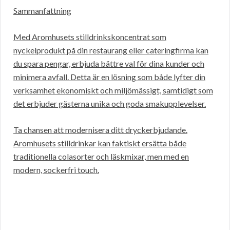
Sammanfattning
Med Aromhusets stilldrinkskoncentrat som
nyckelprodukt på din restaurang eller cateringfirma kan
du spara pengar, erbjuda bättre val för dina kunder och
minimera avfall. Detta är en lösning som både lyfter din
verksamhet ekonomiskt och miljömässigt, samtidigt som
det erbjuder gästerna unika och goda smakupplevelser.
Ta chansen att modernisera ditt dryckerbjudande.
Aromhusets stilldrinkar kan faktiskt ersätta både
traditionella colasorter och läskmixar, men med en
modern, sockerfri touch.